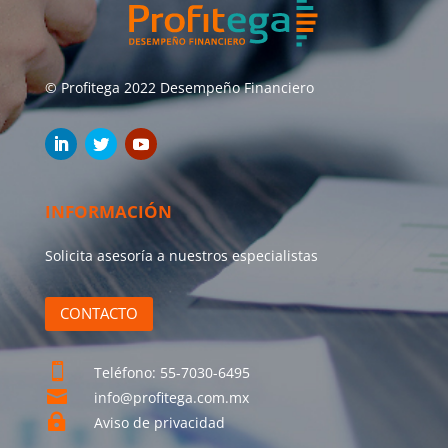
© Profitega 2022 Desempeño Financiero
INFORMACIÓN
Solicita asesoría a nuestros especialistas
CONTACTO

Teléfono: 55-7030-6495

info@profitega.com.mx

Aviso de privacidad