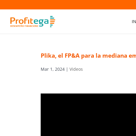
I
Plika, el FP&A para la mediana e
Mar 1, 2024
|
Videos